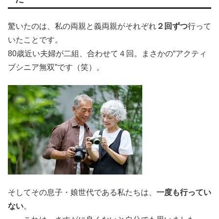
驚いたのは、私の両親と義両親がそれぞれ
２回ずつ
行って
いたことです。
80歳近い夫婦が二組、合わせて４回。まさかの“アクティ
ブシニア無双”です（笑）。
そしてその息子・娘世代である私たちは、
一度も行ってい
ない
。