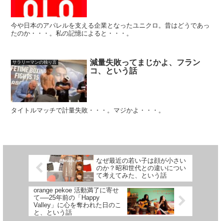
今や日本のアパレルを支える企業となったユニクロ。昔はどうであっ
たのか・・・。私の記憶によると・・・。
減量失敗ってまじかよ、フラン
サラリーマンの独り言
コ、という話
タイトルマッチで計量失敗・・・。マジかよ・・・。
なぜ最近の若い子は顔が小さい
のか？昭和世代との違いについ
て考えてみた、という話
orange pekoe 活動満了に寄せ
て──25年前の「Happy
Valley」に心を奪われた日のこ
と、という話