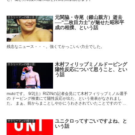
元関脇・寺尾（錣山親方）逝去
サラリーマンの独り言
──“二枚目力士”が魅せた昭和平
成の相撲、という話
残念なニュース・・・。強くてかっこいい力士でした。
木村フィリップミノルドーピング
サラリーマンの独り言
陽性反応について思うこと、とい
う話
mutoです。 9/2(土）RIZINの記者会見にて木村フィリップミノル選手
の ドーピング検査にて陽性反応が出た、という発表がなされまし
た。 まぁ、前からまことしやかにうわさされていたことですので ...
ユニクロってすごいですよね、と
サラリーマンの独り言
いう話