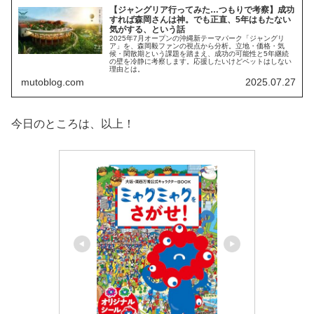
【ジャングリア行ってみた…つもりで考察】成功
すれば森岡さんは神。でも正直、5年はもたない
気がする、という話
2025年7月オープンの沖縄新テーマパーク「ジャングリ
ア」を、森岡毅ファンの視点から分析。立地・価格・気
候・閑散期という課題を踏まえ、成功の可能性と5年継続
の壁を冷静に考察します。応援したいけどベットはしない
理由とは。
mutoblog.com
2025.07.27
今日のところは、以上！