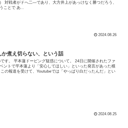
） 対戦者がドへ二―であり、大方井上があっけなく勝つだろう、
うことで あ...
2024.08.26
んか煮え切らない、という話
toです。 平本蓮ドーピング疑惑について。 24日に開催されたファ
ベントで平本蓮より「安心してほしい」といった発言があった模
 この報道を受けて、Youtubeでは「やっぱり白だったんだ」とい
2024.08.25