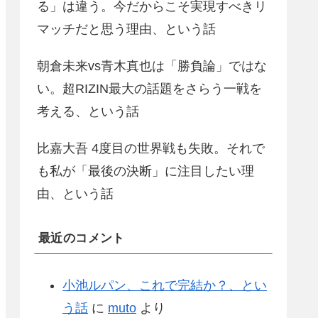
る」は違う。今だからこそ実現すべきリ
マッチだと思う理由、という話
朝倉未来vs青木真也は「勝負論」ではな
い。超RIZIN最大の話題をさらう一戦を
考える、という話
比嘉大吾 4度目の世界戦も失敗。それで
も私が「最後の決断」に注目したい理
由、という話
最近のコメント
小池ルパン、これで完結か？、とい
う話
に
muto
より