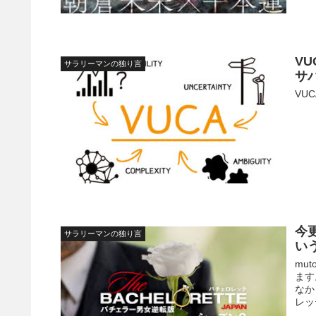
V
サラリーマンの独り言
サ
VU
今
サラリーマンの独り言
い
mu
ます
なか
レッテ