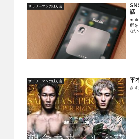
S
サラリーマンの独り言
話
mu
所を
ない
平
サラリーマンの独り言
さす