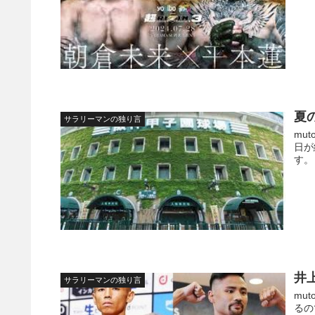
夏
サラリーマンの独り言
mu
日が
す。
井
サラリーマンの独り言
mu
るの