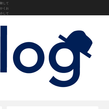
験して
かくお
介して