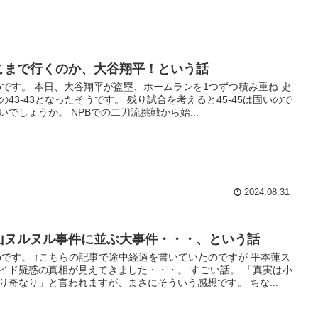
こまで行くのか、大谷翔平！という話
toです。 本日、大谷翔平が盗塁、ホームランを1つずつ積み重ね 史
の43‐43となったそうです。 残り試合を考えると45‐45は固いので
いでしょうか。 NPBでの二刀流挑戦から始...
2024.08.31
山ヌルヌル事件に並ぶ大事件・・・、という話
toです。 ↑こちらの記事で途中経過を書いていたのですが 平本蓮ス
イド疑惑の真相が見えてきました・・・。 すごい話。 「真実は小
り奇なり」と言われますが、まさにそういう感想です。 ちな...