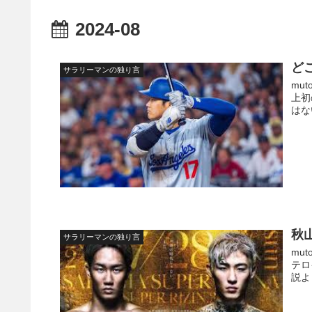
2024-08
ど
サラリーマンの独り言
mu
上初
はな
秋
サラリーマンの独り言
mu
テロ
説よ