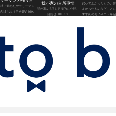
リーマンの独り言
我が家の台所事情
買ってよかったもの、体
会社に勤めたサラリーマン
我が家のB/Sを定期的に公開。
よかったものなど、とに
の日々思う事を書き留め
目指せFIRE！？
すすめのモノやコトを紹
ていきます。
いきます。