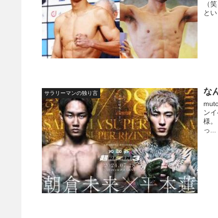
（笑
とい
な
サラリーマンの独り言
mu
ンイ
様。
っ...