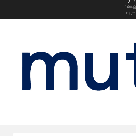
サラ
16年
として