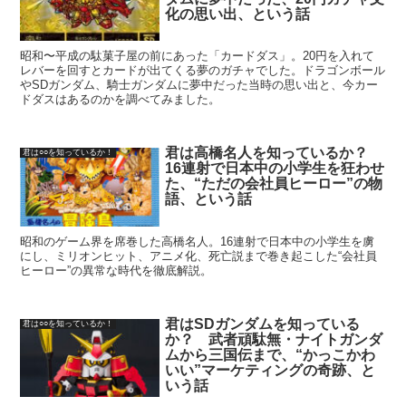
化の思い出、という話
昭和〜平成の駄菓子屋の前にあった「カードダス」。20円を入れて
レバーを回すとカードが出てくる夢のガチャでした。ドラゴンボール
やSDガンダム、騎士ガンダムに夢中だった当時の思い出と、今カー
ドダスはあるのかを調べてみました。
君は高橋名人を知っているか？
君は○○を知っているか！
16連射で日本中の小学生を狂わせ
た、“ただの会社員ヒーロー”の物
語、という話
昭和のゲーム界を席巻した高橋名人。16連射で日本中の小学生を虜
にし、ミリオンヒット、アニメ化、死亡説まで巻き起こした“会社員
ヒーロー”の異常な時代を徹底解説。
君はSDガンダムを知っている
君は○○を知っているか！
か？ 武者頑駄無・ナイトガンダ
ムから三国伝まで、“かっこかわ
いい”マーケティングの奇跡、と
いう話