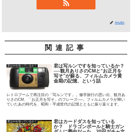
muto
関連記事
君は写ルンですを知っているか？
君は○○を知っているか！
──観月ありさのCMと“お正月を
写そ”が蘇る、フィルムカメラ黄
金期の記憶、という話
レトロブームで再注目の「写ルンです」。修学旅行の思い出、観月あ
りさのCM、「お正月を写そ」のフレーズ──。フィルムカメラが輝い
ていたあの時代を、昭和・平成世代の記憶とともに振り返ります。
君はカードダスを知っている
君は○○を知っているか！
か？ ドラゴンボールと騎士ガン
ダムに夢中だった、20円ガチャ文