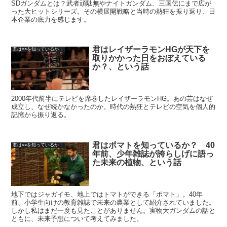
SDガンダムとは？武者頑駄無やナイトガンダム、三国伝にまで広が
った大ヒットシリーズ。その横展開戦略と当時の熱狂を振り返り、日
本企業の底力を感じます。
君はレイザーラモンHGが天下を
君は○○を知っているか！
取りかかった日をおぼえている
か？、という話
2000年代前半にテレビを席巻したレイザーラモンHG。あの芸はなぜ
成立し、なぜ続かなかったのか。時代の熱狂とテレビの空気を個人的
記憶から振り返る。
君はポマトを知っているか？ 40
君は○○を知っているか！
年前、少年雑誌が誇らしげに語っ
た未来の植物、という話
地下ではジャガイモ、地上ではトマトができる「ポマト」。40年
前、小学生向けの教育雑誌で未来の農業として紹介されていました。
しかし私はまだ一度も見たことがありません。実物大ガンダムの話と
ともに、未来予想について考えてみました。