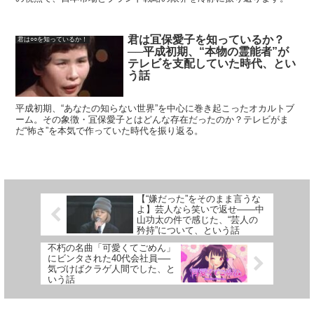
君は冝保愛子を知っているか？
君は○○を知っているか！
──平成初期、“本物の霊能者”が
テレビを支配していた時代、とい
う話
平成初期、“あなたの知らない世界”を中心に巻き起こったオカルトブ
ーム。その象徴・冝保愛子とはどんな存在だったのか？テレビがま
だ“怖さ”を本気で作っていた時代を振り返る。
【“嫌だった”をそのまま言うな
よ】芸人なら笑いで返せ――中
山功太の件で感じた、“芸人の
矜持”について、という話
不朽の名曲「可愛くてごめん」
にビンタされた40代会社員──
気づけばクラゲ人間でした、と
いう話