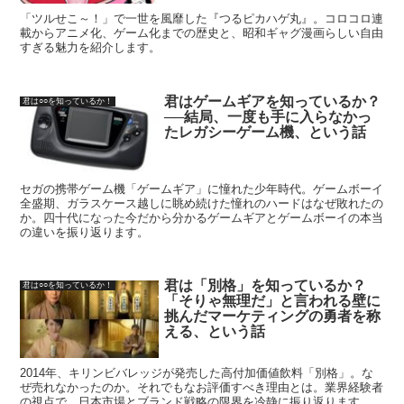
「ツルせこ～！」で一世を風靡した『つるピカハゲ丸』。コロコロ連
載からアニメ化、ゲーム化までの歴史と、昭和ギャグ漫画らしい自由
すぎる魅力を紹介します。
君はゲームギアを知っているか？
君は○○を知っているか！
──結局、一度も手に入らなかっ
たレガシーゲーム機、という話
セガの携帯ゲーム機「ゲームギア」に憧れた少年時代。ゲームボーイ
全盛期、ガラスケース越しに眺め続けた憧れのハードはなぜ敗れたの
か。四十代になった今だから分かるゲームギアとゲームボーイの本当
の違いを振り返ります。
君は「別格」を知っているか？
君は○○を知っているか！
「そりゃ無理だ」と言われる壁に
挑んだマーケティングの勇者を称
える、という話
2014年、キリンビバレッジが発売した高付加価値飲料「別格」。な
ぜ売れなかったのか。それでもなお評価すべき理由とは。業界経験者
の視点で、日本市場とブランド戦略の限界を冷静に振り返ります。