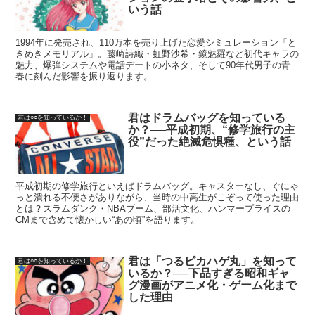
いう話
1994年に発売され、110万本を売り上げた恋愛シミュレーション「と
きめきメモリアル」。藤崎詩織・虹野沙希・鏡魅羅など初代キャラの
魅力、爆弾システムや電話デートの小ネタ、そして90年代男子の青
春に刻んだ影響を振り返ります。
君はドラムバッグを知っている
君は○○を知っているか！
か？──平成初期、“修学旅行の主
役”だった絶滅危惧種、という話
平成初期の修学旅行といえばドラムバッグ。キャスターなし、ぐにゃ
っと潰れる不便さがありながら、当時の中高生がこぞって使った理由
とは？スラムダンク・NBAブーム、部活文化、ハンマープライスの
CMまで含めて懐かしい“あの頃”を語ります。
君は「つるピカハゲ丸」を知って
君は○○を知っているか！
いるか？──下品すぎる昭和ギャ
グ漫画がアニメ化・ゲーム化まで
した理由