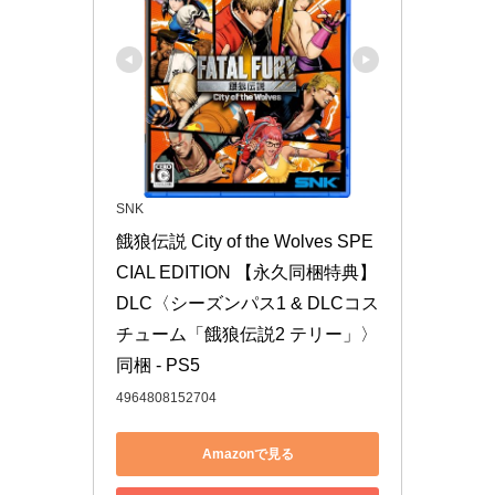
SNK
餓狼伝説 City of the Wolves SPE
CIAL EDITION 【永久同梱特典】
DLC〈シーズンパス1 & DLCコス
チューム「餓狼伝説2 テリー」〉
同梱 - PS5
4964808152704
Amazonで見る