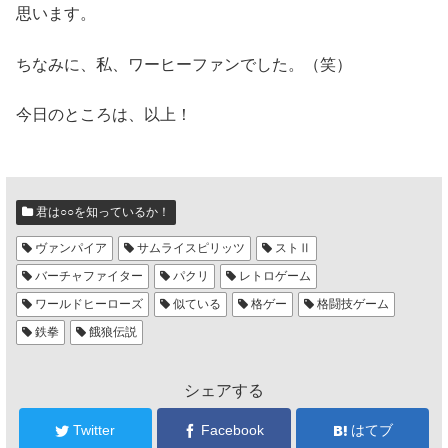
思います。
ちなみに、私、ワーヒーファンでした。（笑）
今日のところは、以上！
君は○○を知っているか！
ヴァンパイア
サムライスピリッツ
ストⅡ
バーチャファイター
パクリ
レトロゲーム
ワールドヒーローズ
似ている
格ゲー
格闘技ゲーム
鉄拳
餓狼伝説
シェアする
Twitter
Facebook
はてブ