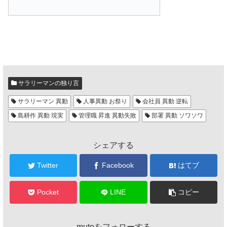
サラリーマンの独り言
サラリーマン 異動
人事異動 お祭り
会社員 異動 逆転
島耕作 異動 現実
管理職 昇進 異動失敗
部署 異動 ソワソワ
シェアする
Twitter
Facebook
はてブ
Pocket
LINE
コピー
mutoをフォローする