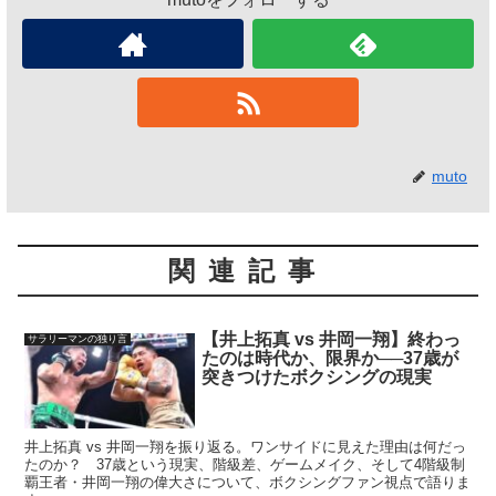
muto
関連記事
【井上拓真 vs 井岡一翔】終わっ
サラリーマンの独り言
たのは時代か、限界か──37歳が
突きつけたボクシングの現実
井上拓真 vs 井岡一翔を振り返る。ワンサイドに見えた理由は何だっ
たのか？ 37歳という現実、階級差、ゲームメイク、そして4階級制
覇王者・井岡一翔の偉大さについて、ボクシングファン視点で語りま