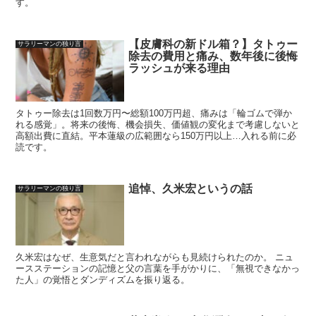
す。
【皮膚科の新ドル箱？】タトゥー
サラリーマンの独り言
除去の費用と痛み、数年後に後悔
ラッシュが来る理由
タトゥー除去は1回数万円〜総額100万円超、痛みは「輪ゴムで弾か
れる感覚」。将来の後悔、機会損失、価値観の変化まで考慮しないと
高額出費に直結。平本蓮級の広範囲なら150万円以上…入れる前に必
読です。
追悼、久米宏というの話
サラリーマンの独り言
久米宏はなぜ、生意気だと言われながらも見続けられたのか。 ニュ
ースステーションの記憶と父の言葉を手がかりに、「無視できなかっ
た人」の覚悟とダンディズムを振り返る。