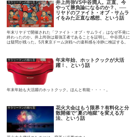
井上尚弥VS中谷潤人。正直、今
サラリーマンの独り言
やって勝負論になるのか？、──
リヤドのファイト・オブ・サムラ
イをみた正直な感想、という話
年末リヤドで開催された「ファイト・オブ・サムライ」はなぜ不発に
終わったのか。井上尚弥は最強王者であることを証明し、中谷潤人に
は疑問が残った。5月東京ドーム決戦への違和感を冷静に検証する。
年末年始、ホットクックが大活
サラリーマンの独り言
躍！、という話
年末年始も大活躍のホットクック。ほんと有能・・・・。
花火大会はもう限界？有料化と分
サラリーマンの独り言
散開催で“夏の地獄”を変える方
法、という話