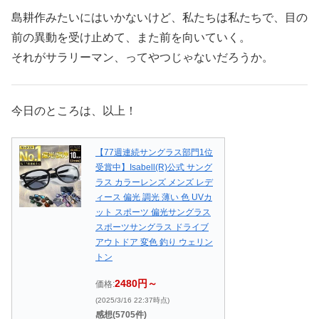
島耕作みたいにはいかないけど、私たちは私たちで、目の
前の異動を受け止めて、また前を向いていく。
それがサラリーマン、ってやつじゃないだろうか。
今日のところは、以上！
【77週連続サングラス部門1位
受賞中】Isabell(R)公式 サング
ラス カラーレンズ メンズ レデ
ィース 偏光 調光 薄い 色 UVカ
ット スポーツ 偏光サングラス
スポーツサングラス ドライブ
アウトドア 変色 釣り ウェリン
トン
2480円～
価格:
(2025/3/16 22:37時点)
感想(5705件)