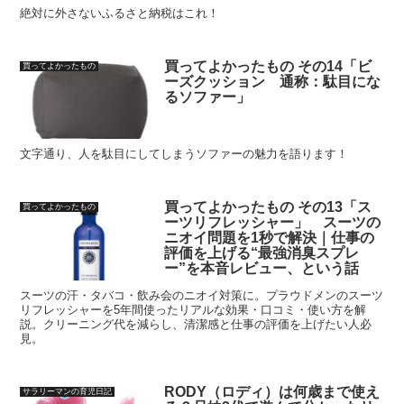
絶対に外さないふるさと納税はこれ！
買ってよかったもの その14「ビ
買ってよかったもの
ーズクッション 通称：駄目にな
るソファー」
文字通り、人を駄目にしてしまうソファーの魅力を語ります！
買ってよかったもの その13「ス
買ってよかったもの
ーツリフレッシャー」 スーツの
ニオイ問題を1秒で解決｜仕事の
評価を上げる“最強消臭スプレ
ー”を本音レビュー、という話
スーツの汗・タバコ・飲み会のニオイ対策に。プラウドメンのスーツ
リフレッシャーを5年間使ったリアルな効果・口コミ・使い方を解
説。クリーニング代を減らし、清潔感と仕事の評価を上げたい人必
見。
RODY（ロディ）は何歳まで使え
サラリーマンの育児日記