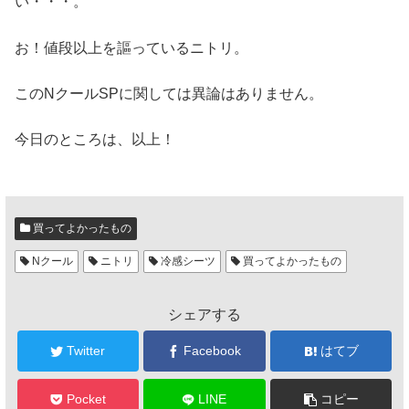
い・・・。
お！値段以上を謳っているニトリ。
このNクールSPに関しては異論はありません。
今日のところは、以上！
買ってよかったもの
Nクール
ニトリ
冷感シーツ
買ってよかったもの
シェアする
Twitter
Facebook
はてブ
Pocket
LINE
コピー