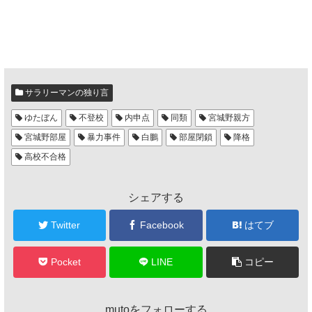
サラリーマンの独り言
ゆたぼん
不登校
内申点
同類
宮城野親方
宮城野部屋
暴力事件
白鵬
部屋閉鎖
降格
高校不合格
シェアする
Twitter
Facebook
はてブ
Pocket
LINE
コピー
mutoをフォローする