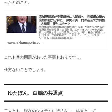
ったとのこと。
宮城野部屋が春場所後にも閉鎖へ 元横綱白鵬の
宮城野親方が師匠 伊勢ケ浜一門の会合で方向性
- 大相撲 : 日刊スポーツ
大相撲の元横綱白鵬の宮城野親方（38）が師匠を務める宮
城野部屋が春場所（10日初日、エディオンアリーナ大阪）
後にも閉鎖することが濃厚となった。8日、複数の関係… -
日刊スポーツ新聞社のニュースサイト、ニッカンスポー
ツ・コム（nikkansports.com）
www.nikkansports.com
これも暴力問題があった事実もありますし、
仕方ないことでしょう。
ゆたぼん、白鵬の共通点
二人とも、現在のシステムに抵抗をし、結果として