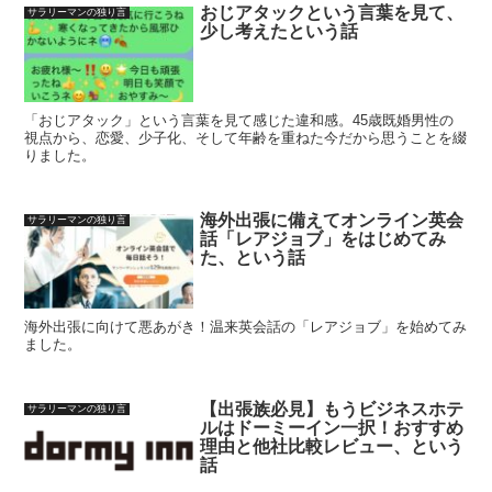
おじアタックという言葉を見て、
サラリーマンの独り言
少し考えたという話
「おじアタック」という言葉を見て感じた違和感。45歳既婚男性の
視点から、恋愛、少子化、そして年齢を重ねた今だから思うことを綴
りました。
海外出張に備えてオンライン英会
サラリーマンの独り言
話「レアジョブ」をはじめてみ
た、という話
海外出張に向けて悪あがき！温来英会話の「レアジョブ」を始めてみ
ました。
【出張族必見】もうビジネスホテ
サラリーマンの独り言
ルはドーミーイン一択！おすすめ
理由と他社比較レビュー、という
話