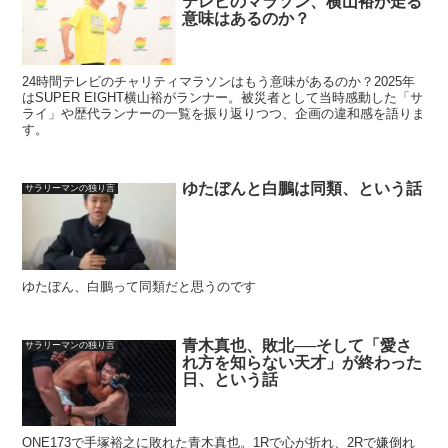
テレビのマラソン、横山裕が走る
意味はあるのか？
24時間テレビのチャリティマラソンはもう意味があるのか？2025年
はSUPER EIGHT横山裕がランナー。被災者として当時感動した「サ
ライ」や歴代ランナーの一覧を振り返りつつ、企画の違和感を語りま
す。
ゆたぼんと白鵬は同類、という話
サラリーマンの独り言
ゆたぼん、白鵬って同類だと思うのです
青木真也、敗北──そして「愛さ
サラリーマンの独り言
れ方を知らない天才」が終わった
日、という話
ONE173で手塚裕之に敗れた青木真也。1Rで心が折れ、2Rで嫌倒れ