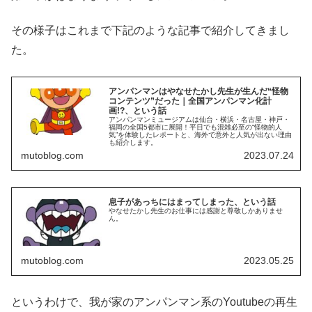
その様子はこれまで下記のような記事で紹介してきまし
た。
アンパンマンはやなせたかし先生が生んだ“怪物
コンテンツ”だった｜全国アンパンマン化計
画!?、という話
アンパンマンミュージアムは仙台・横浜・名古屋・神戸・
福岡の全国5都市に展開！平日でも混雑必至の“怪物的人
気”を体験したレポートと、海外で意外と人気が出ない理由
も紹介します。
mutoblog.com
2023.07.24
息子があっちにはまってしまった、という話
やなせたかし先生のお仕事には感謝と尊敬しかありませ
ん。
mutoblog.com
2023.05.25
というわけで、我が家のアンパンマン系のYoutubeの再生