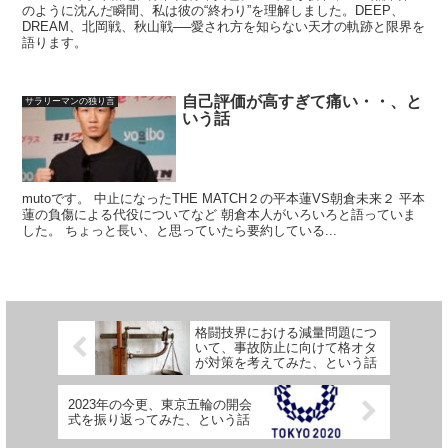
のように沈んだ瞬間、私は彼の“終わり”を理解しました。DEEP、
DREAM、北岡戦、秋山戦──愛され方を知らない天才の軌跡と限界を
語ります。
自己評価が高すぎて痛い・・、と
サラリーマンの独り言
いう話
mutoです。 中止になったTHE MATCH２の平本蓮VS朝倉未来２ 平本
蓮の負傷による代役についてなど 朝倉本人がいろいろと語っていま
した。 ちょっと長い、と思っていたら要約している...
格闘技界における減量問題につ
いて、事故防止に向けて格オタ
が対策を考えてみた、という話
2023年の今更、東京五輪の開会
式を振り返ってみた、という話