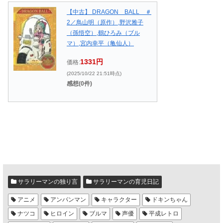
【中古】 DRAGON BALL ＃
2／鳥山明（原作）,野沢雅子
（孫悟空）,鶴ひろみ（ブル
マ）,宮内幸平（亀仙人）
1331円
価格:
(2025/10/22 21:51時点)
感想(0件)
サラリーマンの独り言
サラリーマンの育児日記
アニメ
アンパンマン
キャラクター
ドキンちゃん
ナツコ
ヒロイン
ブルマ
声優
平成レトロ