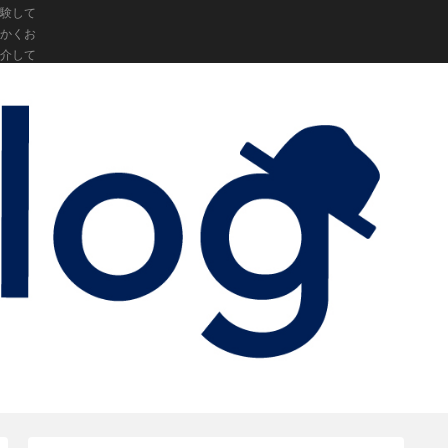
験して
かくお
介して