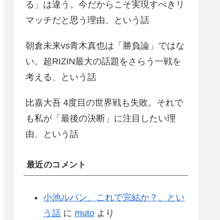
る」は違う。今だからこそ実現すべきリ
マッチだと思う理由、という話
朝倉未来vs青木真也は「勝負論」ではな
い。超RIZIN最大の話題をさらう一戦を
考える、という話
比嘉大吾 4度目の世界戦も失敗。それで
も私が「最後の決断」に注目したい理
由、という話
最近のコメント
小池ルパン、これで完結か？、とい
う話
に
muto
より