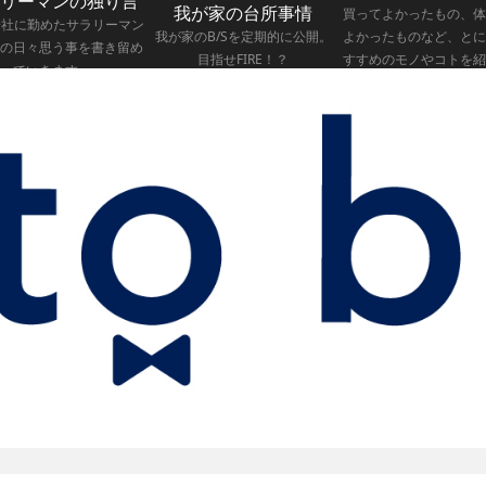
リーマンの独り言
我が家の台所事情
買ってよかったもの、体
会社に勤めたサラリーマン
我が家のB/Sを定期的に公開。
よかったものなど、とに
の日々思う事を書き留め
目指せFIRE！？
すすめのモノやコトを紹
ていきます。
いきます。