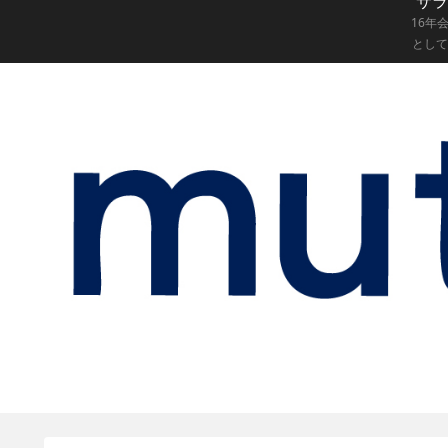
サラ
16年
として