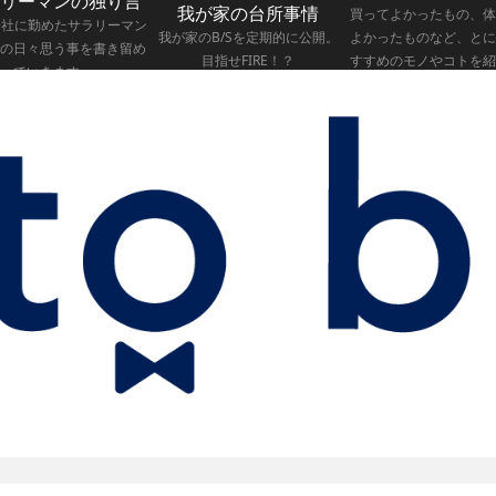
リーマンの独り言
我が家の台所事情
買ってよかったもの、体
会社に勤めたサラリーマン
我が家のB/Sを定期的に公開。
よかったものなど、とに
の日々思う事を書き留め
目指せFIRE！？
すすめのモノやコトを紹
ていきます。
いきます。