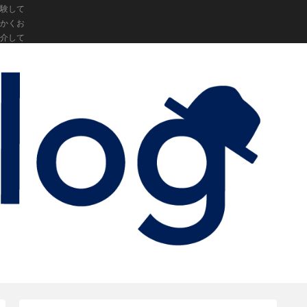
験して
かくお
介して