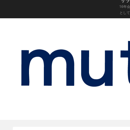
サラ
16年
として