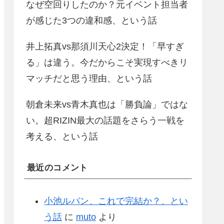
なぜ空回りしたのか？元イベント担当者
が感じた3つの違和感、という話
井上拓真vs那須川天心2決定！「早すぎ
る」は違う。今だからこそ実現すべきリ
マッチだと思う理由、という話
朝倉未来vs青木真也は「勝負論」ではな
い。超RIZIN最大の話題をさらう一戦を
考える、という話
最近のコメント
小池ルパン、これで完結か？、とい
う話
に
muto
より