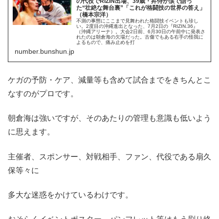
の代役でRIZIN出場、39歳・昇侍が涙で語っ
た“壮絶な舞台裏”「これが格闘技の世界の答え」
（橋本宗洋）
不測の事態にここまで見舞われた格闘技イベントも珍し
い。2度目の沖縄進出となった、7月2日の『RIZIN.36』
（沖縄アリーナ）。大会2日前、6月30日の午前中に発表さ
れたのは朝倉海の欠場だった。古傷でもある右手の怪我に
よるもので、痛み止めを打
number.bunshun.jp
ケガの予防・ケア、減量等も含めて試合までをきちんとこ
なすのがプロです。
朝倉海は強いですが、そのあたりの管理も意識も低いよう
に思えます。
主催者、スポンサー、対戦相手、ファン、代役である扇久
保等々に
多大な迷惑をかけているわけです。