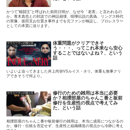
かつて“格闘王”と呼ばれた前田日明が、なぜ今「老害」と言われるの
か。青木真也との対談での神話崩壊、喧嘩伝説の真偽、リングス時代
の実像、坂田亘お仕置き事件までを元ファンが検証し、プロレスラー
としての本質に迫ります。
体重問題がクリアできそ
サラリーマンの独り言
う・・・、ってこれ本来なら安心
することではないよね？、という
話
いよいよ迫ってきました井上尚弥VSルイス・ネリ。体重も無事クリ
アできそうで何より。
修行のための雑用は本当に必要
サラリーマンの独り言
か？相撲部屋のちゃんこ番と板前
修行を生産性の視点で考えてみ
た、という話
相撲部屋のちゃんこ番や板前修行の雑用は、本当に成長につながるの
か。修行・伝統を否定せず、生産性と組織構造の視点から冷静に考え