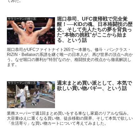
てみた。
堀口恭司、UFC復帰戦で完全覚
サラリーマンの独り言
醒！──KIDの魂、日本格闘技の歴
史、そして先人たちの夢を背負っ
た“本物の挑戦”がここから始ま
る、という話
堀口恭司がUFCファイトナイト265で一本勝ち。修斗・パンクラス・
RIZIN・Bellatorの系譜を継ぐ唯一の日本人が、再び世界の頂点へ向か
う。なぜ堀口の勝利が“特別”なのか、格闘技史の視点から徹底解説し
ます。
週末まとめ買い派として、本気で
サラリーマンの独り言
欲しい買い物バギー、という話
業務スーパーで週1回まとめ買いをする車なし家庭のリアルな悩み。
大容量ゆえに重くなる買い物、徒歩移動の限界、そして本気で欲しい
「生活寄り」な買い物カートについて考えてみました。