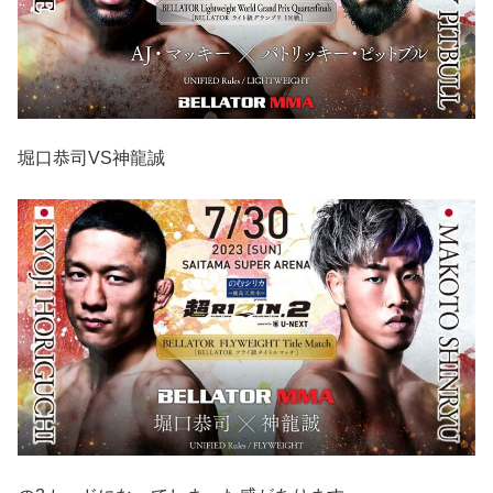
堀口恭司VS神龍誠