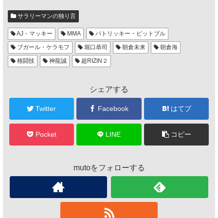
サラリーマンの独り言
AJ・マッキー
MMA
パトリッキー・ピットブル
ブガール・ケラモフ
堀口恭司
朝倉未来
朝倉海
格闘技
神龍誠
超RIZIN２
シェアする
Twitter
Facebook
はてブ
Pocket
LINE
コピー
mutoをフォローする