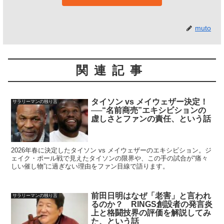
muto
関連記事
タイソン vs メイウェザー決定！
サラリーマンの独り言
──“名前商売”エキシビションの
虚しさとファンの責任、という話
2026年春に決定したタイソン vs メイウェザーのエキシビション。ジ
ェイク・ポール戦で見えたタイソンの限界や、この手の試合が“痛々
しい催し物”に過ぎない理由をファン目線で語ります。
前田日明はなぜ「老害」と言われ
サラリーマンの独り言
るのか？ RINGS創設者の発言炎
上と格闘技界の評価を解説してみ
た、という話