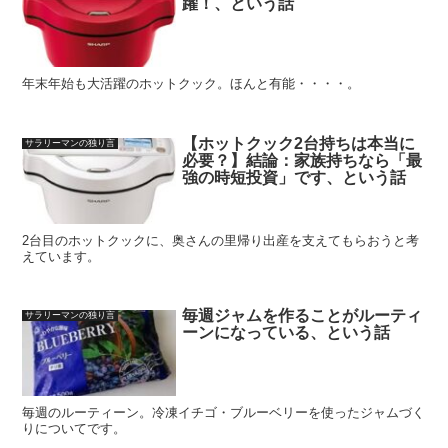
躍！、という話
年末年始も大活躍のホットクック。ほんと有能・・・・。
【ホットクック2台持ちは本当に
サラリーマンの独り言
必要？】結論：家族持ちなら「最
強の時短投資」です、という話
2台目のホットクックに、奥さんの里帰り出産を支えてもらおうと考
えています。
毎週ジャムを作ることがルーティ
サラリーマンの独り言
ーンになっている、という話
毎週のルーティーン。冷凍イチゴ・ブルーベリーを使ったジャムづく
りについてです。