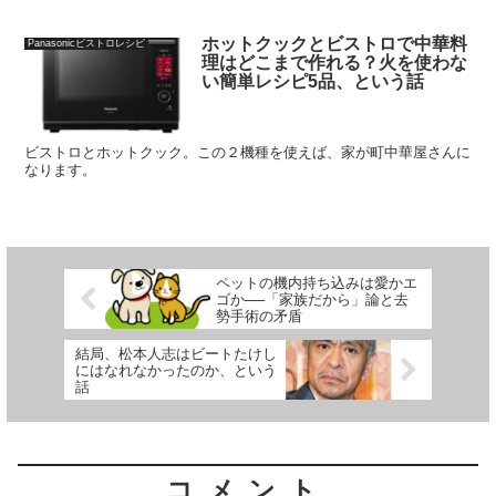
ホットクックとビストロで中華料
Panasonicビストロレシピ
理はどこまで作れる？火を使わな
い簡単レシピ5品、という話
ビストロとホットクック。この２機種を使えば、家が町中華屋さんに
なります。
ペットの機内持ち込みは愛かエ
ゴか──「家族だから」論と去
勢手術の矛盾
結局、松本人志はビートたけし
にはなれなかったのか、という
話
コメント