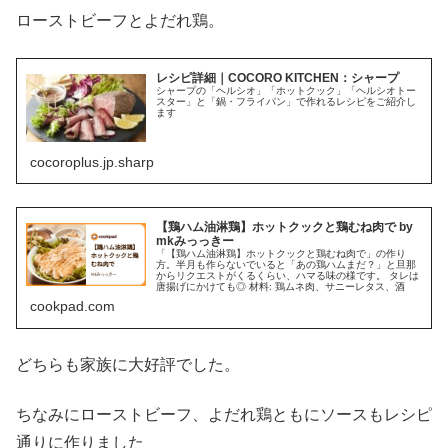
ローストビーフとよだれ鶏。
レシピ詳細｜COCORO KITCHEN：シャープ
シャープの「ヘルシオ」「ホットクック」「ヘルシオトー
スター」と「鍋・フライパン」で作れるレシピをご紹介し
ます
cocoroplus.jp.sharp
【鶏ハム油淋鶏】ホットクックと鶏むね肉で by
mkみっっきー
「【鶏ハム油淋鶏】ホットクックと鶏むね肉で」の作り
方。半月も作らないでいると「あの鶏ハムまだ？」と旦那
からリクエストがくるくらい、ハマる味の様です。 タレは
唐揚げにかけても◎ 材料: 鶏ムネ肉、サニーレタス、酒
cookpad.com
どちらも家族に大好評でした。
ちなみにローストビーフ、よだれ鶏ともにソースもレシピ
通りに作りました